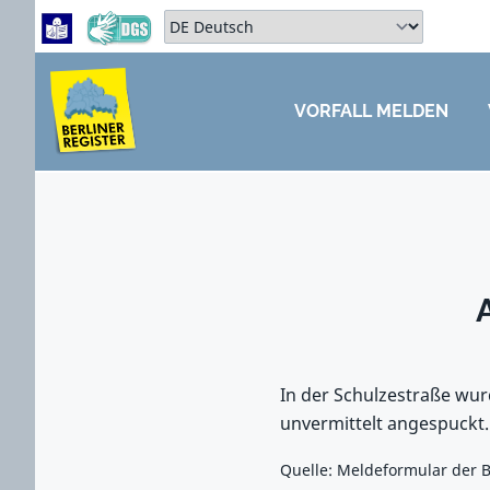
Zum Hauptbereich springen
Zum Hauptmenü springen
Sprache auswählen:
VORFALL MELDEN
ZUM HAUPTBEREICH SPRINGEN
In der Schulzestraße wu
unvermittelt angespuckt
Quelle: Meldeformular der B