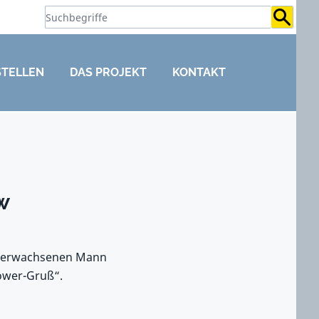
Suchb
STELLEN
DAS PROJEKT
KONTAKT
w
em erwachsenen Mann
ower-Gruß“.