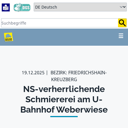
Zum Hauptbereich springen
Zum Hauptmenü springen
Sprache auswählen:
Suchbegriffe:
ZUM HAUPTBEREICH SPR
☰
19.12.2025
BEZIRK: FRIEDRICHSHAIN-
KREUZBERG
NS-verherrlichende
Schmiererei am U-
Bahnhof Weberwiese