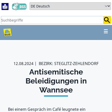
Zum Hauptbereich springen
Zum Hauptmenü springen
Sprache auswählen:
Suchbegriffe:
ZUM HAUPTBEREICH SPR
☰
12.08.2024
BEZIRK: STEGLITZ-ZEHLENDORF
Antisemitische
Beleidigungen in
Wannsee
Bei einem Gespräch im Café leugnete ein