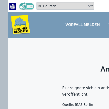
Zum Hauptbereich springen
Zum Hauptmenü springen
Sprache auswählen:
VORFALL MELDEN
ZUM HAUPTBEREICH SPRINGEN
An
Es ereignete sich ein ant
veröffentlicht.
Quelle: RIAS Berlin