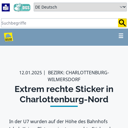
Zum Hauptbereich springen
Zum Hauptmenü springen
Sprache auswählen:
Suchbegriffe:
ZUM HAUPTBEREICH SPR
☰
12.01.2025
BEZIRK: CHARLOTTENBURG-
WILMERSDORF
Extrem rechte Sticker in
Charlottenburg-Nord
In der U7 wurden auf der Höhe des Bahnhofs