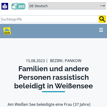
Zum Hauptbereich springen
Zum Hauptmenü springen
Sprache auswählen:
Suchbegriffe:
ZUM HAUPTBEREICH SPR
☰
15.08.2023
BEZIRK: PANKOW
Familien und andere
Personen rassistisch
beleidigt in Weißensee
Am Weißen See beleidigte eine Frau (37 Jahre)