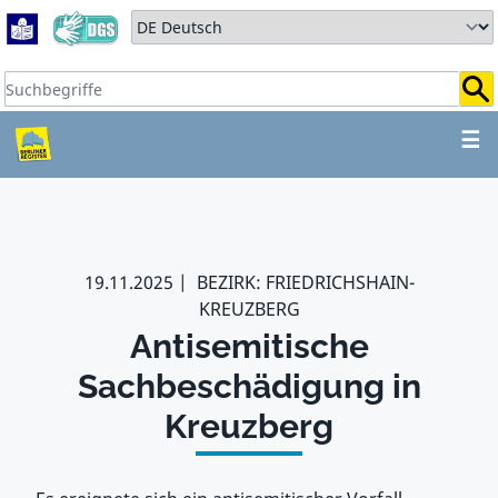
Zum Hauptbereich springen
Zum Hauptmenü springen
Sprache auswählen:
Suchbegriffe:
ZUM HAUPTBEREICH SPR
☰
19.11.2025
BEZIRK: FRIEDRICHSHAIN-
KREUZBERG
Antisemitische
Sachbeschädigung in
Kreuzberg