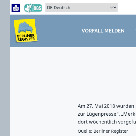
Zum Hauptbereich springen
Zum Hauptmenü springen
Sprache auswählen:
VORFALL MELDEN
ZUM HAUPTBEREICH SPRINGEN
Am 27. Mai 2018 wurden 
zur Lügenpresse“, „Merk
dort wöchentlich vorgef
Quelle: Berliner Register