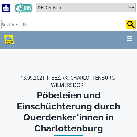
Zum Hauptbereich springen
Zum Hauptmenü springen
Sprache auswählen:
Suchbegriffe:
ZUM HAUPTBEREICH SPR
☰
13.09.2021
BEZIRK: CHARLOTTENBURG-
WILMERSDORF
Pöbeleien und
Einschüchterung durch
Querdenker*innen in
Charlottenburg