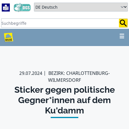
Zum Hauptbereich springen
Zum Hauptmenü springen
Sprache auswählen:
Suchbegriffe:
ZUM HAUPTBEREICH SPR
☰
29.07.2024
BEZIRK: CHARLOTTENBURG-
WILMERSDORF
Sticker gegen politische
Gegner*innen auf dem
Ku'damm