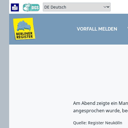
Zum Hauptbereich springen
Zum Hauptmenü springen
Sprache auswählen:
VORFALL MELDEN
ZUM HAUPTBEREICH SPRINGEN
Am Abend zeigte ein Mann
angesprochen wurde, bed
Quelle: Register Neukölln