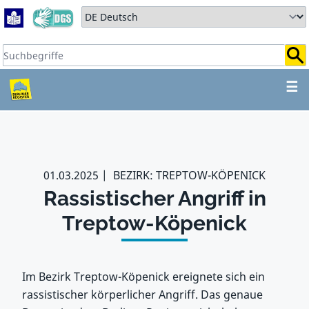
Zum Hauptbereich springen
Zum Hauptmenü springen
Sprache auswählen:
Suchbegriffe:
ZUM HAUPTBEREICH SPR
☰
01.03.2025
BEZIRK: TREPTOW-KÖPENICK
Rassistischer Angriff in
Treptow-Köpenick
Im Bezirk Treptow-Köpenick ereignete sich ein
rassistischer körperlicher Angriff. Das genaue