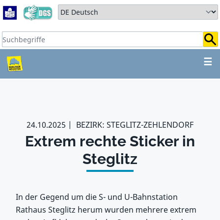
Zum Hauptbereich springen
Zum Hauptmenü springen
Sprache auswählen:
Suchbegriffe:
ZUM HAUPTBEREICH SPR
☰
24.10.2025
BEZIRK: STEGLITZ-ZEHLENDORF
Extrem rechte Sticker in
Steglitz
In der Gegend um die S- und U-Bahnstation
Rathaus Steglitz herum wurden mehrere extrem