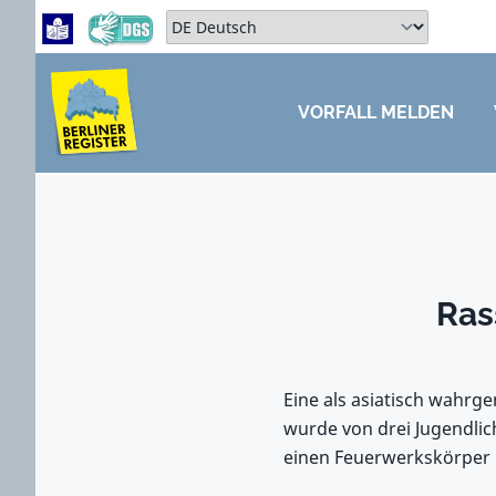
Zum Hauptbereich springen
Zum Hauptmenü springen
Sprache auswählen:
VORFALL MELDEN
ZUM HAUPTBEREICH SPRINGEN
Ras
Eine als asiatisch wahrg
wurde von drei Jugendlich
einen Feuerwerkskörper 