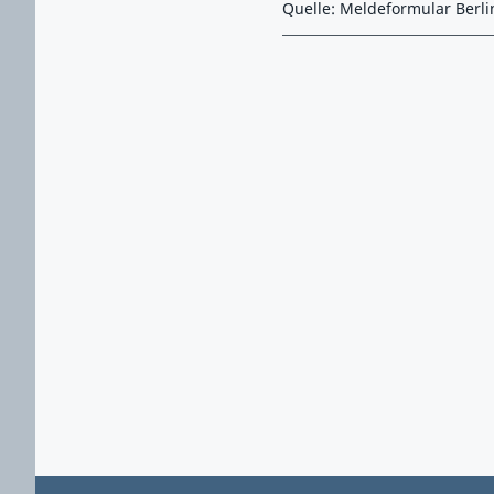
Quelle: Meldeformular Berli
Zurück zu Hauptmenü springen
Zurück zu Hauptbereich springen