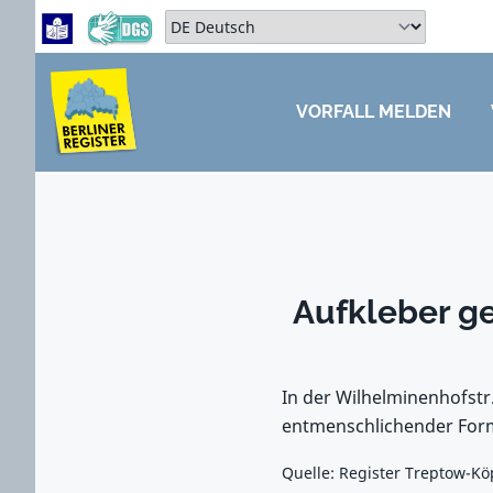
Zum Hauptbereich springen
Zum Hauptmenü springen
Sprache auswählen:
VORFALL MELDEN
ZUM HAUPTBEREICH SPRINGEN
Aufkleber g
In der Wilhelminenhofstr
entmenschlichender Form 
Quelle: Register Treptow-Kö