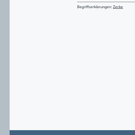
Begriffserklärungen:
Zecke
Zurück zu Hauptmenü springen
Zurück zu Hauptbereich springen