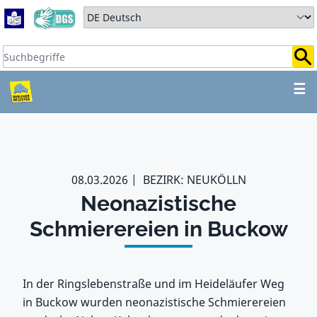
Zum Hauptbereich springen
Zum Hauptmenü springen
Sprache auswählen:
Suchbegriffe:
ZUM HAUPTBEREICH SPR
☰
08.03.2026
BEZIRK: NEUKÖLLN
Neonazistische
Schmierereien in Buckow
In der Ringslebenstraße und im Heideläufer Weg
in Buckow wurden neonazistische Schmierereien