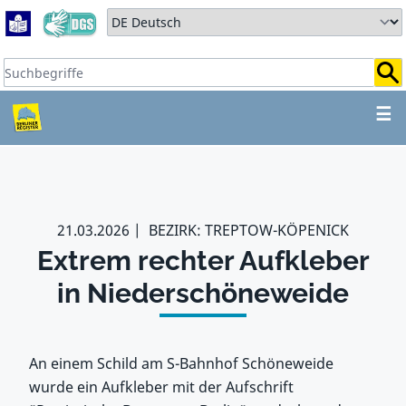
Zum Hauptbereich springen
Zum Hauptmenü springen
Sprache auswählen:
Suchbegriffe:
ZUM HAUPTBEREICH SPR
☰
21.03.2026
BEZIRK: TREPTOW-KÖPENICK
Extrem rechter Aufkleber
in Niederschöneweide
An einem Schild am S-Bahnhof Schöneweide
wurde ein Aufkleber mit der Aufschrift