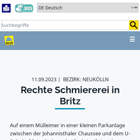
Zum Hauptbereich springen
Zum Hauptmenü springen
Sprache auswählen:
Suchbegriffe:
ZUM HAUPTBEREICH SPR
☰
11.09.2023
BEZIRK: NEUKÖLLN
Rechte Schmiererei in
Britz
Auf einem Mülleimer in einer kleinen Parkanlage
zwischen der Johannisthaler Chaussee und dem U-