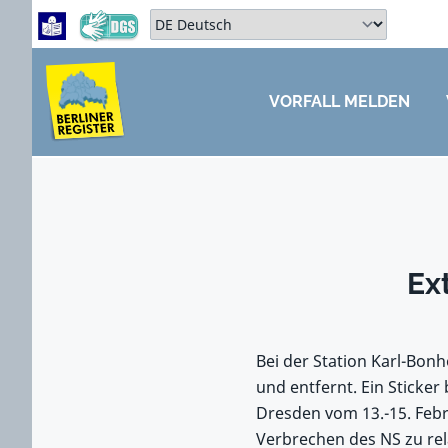
Zum Hauptbereich springen
Zum Hauptmenü springen
Sprache auswählen:
VORFALL MELDEN
ZUM HAUPTBEREICH SPRINGEN
Ex
Bei der Station Karl-Bon
und entfernt. Ein Sticke
Dresden vom 13.-15. Feb
Verbrechen des NS zu rel