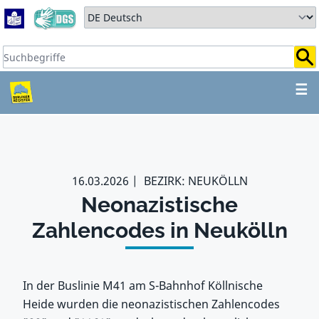
Zum Hauptbereich springen
Zum Hauptmenü springen
Sprache auswählen:
Suchbegriffe:
ZUM HAUPTBEREICH SPR
☰
16.03.2026
BEZIRK: NEUKÖLLN
Neonazistische
Zahlencodes in Neukölln
In der Buslinie M41 am S-Bahnhof Köllnische
Heide wurden die neonazistischen Zahlencodes