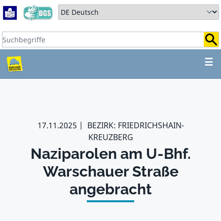
Zum Hauptbereich springen
Zum Hauptmenü springen
Sprache auswählen:
Suchbegriffe:
ZUM HAUPTBEREICH SPR
☰
17.11.2025
BEZIRK: FRIEDRICHSHAIN-
KREUZBERG
Naziparolen am U-Bhf.
Warschauer Straße
angebracht