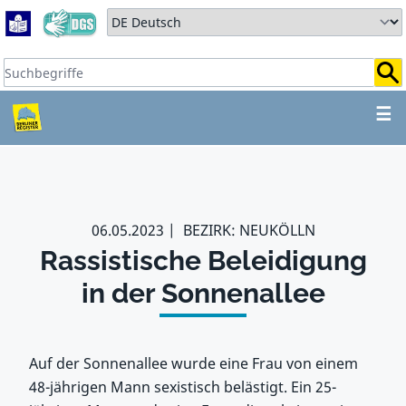
Zum Hauptbereich springen
Zum Hauptmenü springen
Sprache auswählen:
Suchbegriffe:
ZUM HAUPTBEREICH SPR
☰
06.05.2023
BEZIRK: NEUKÖLLN
Rassistische Beleidigung
in der Sonnenallee
Auf der Sonnenallee wurde eine Frau von einem
48-jährigen Mann sexistisch belästigt. Ein 25-