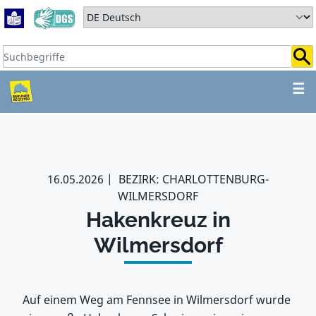
Zum Hauptbereich springen
Zum Hauptmenü springen
Sprache auswählen:
Suchbegriffe:
ZUM HAUPTBEREICH SPR
☰
16.05.2026
BEZIRK: CHARLOTTENBURG-
WILMERSDORF
Hakenkreuz in
Wilmersdorf
Auf einem Weg am Fennsee in Wilmersdorf wurde