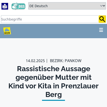
Zum Hauptbereich springen
Zum Hauptmenü springen
Sprache auswählen:
Suchbegriffe:
ZUM HAUPTBEREICH SPR
☰
14.02.2025
BEZIRK: PANKOW
Rassistische Aussage
gegenüber Mutter mit
Kind vor Kita in Prenzlauer
Berg