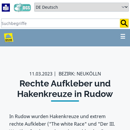
Zum Hauptbereich springen
Zum Hauptmenü springen
Sprache auswählen:
Suchbegriffe:
ZUM HAUPTBEREICH SPR
☰
11.03.2023
BEZIRK: NEUKÖLLN
Rechte Aufkleber und
Hakenkreuze in Rudow
In Rudow wurden Hakenkreuze und extrem
rechte Aufkleber ("The white Race" und "Der III.