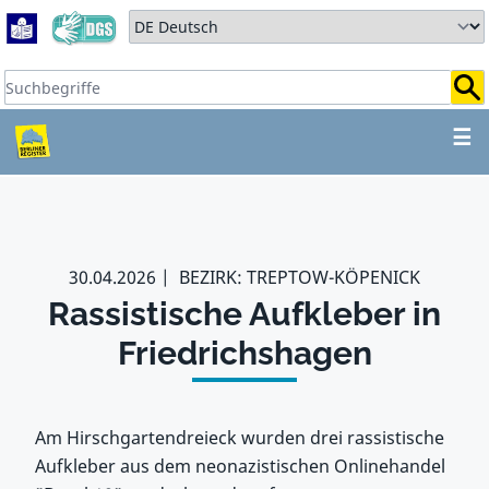
Zum Hauptbereich springen
Zum Hauptmenü springen
Sprache auswählen:
Suchbegriffe:
ZUM HAUPTBEREICH SPR
☰
30.04.2026
BEZIRK: TREPTOW-KÖPENICK
Rassistische Aufkleber in
Friedrichshagen
Am Hirschgartendreieck wurden drei rassistische
Aufkleber aus dem neonazistischen Onlinehandel