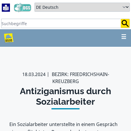
Zum Hauptbereich springen
Zum Hauptmenü springen
Sprache auswählen:
Suchbegriffe:
ZUM HAUPTBEREICH SPR
☰
18.03.2024
BEZIRK: FRIEDRICHSHAIN-
KREUZBERG
Antiziganismus durch
Sozialarbeiter
Ein Sozialarbeiter unterstellte in einem Gespräch