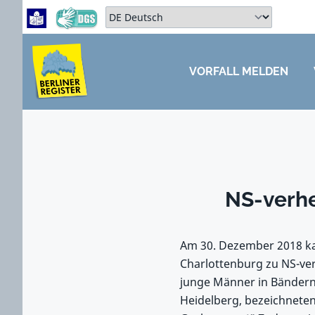
Zum Hauptbereich springen
Zum Hauptmenü springen
Sprache auswählen:
VORFALL MELDEN
ZUM HAUPTBEREICH SPRINGEN
NS-verhe
Am 30. Dezember 2018 kam
Charlottenburg zu NS-ver
junge Männer in Bändern,
Heidelberg, bezeichneten