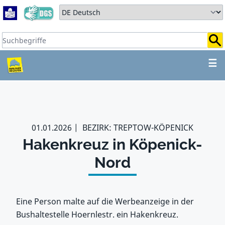
Zum Hauptbereich springen
Zum Hauptmenü springen
Sprache auswählen:
Suchbegriffe:
ZUM HAUPTBEREICH SPR
☰
01.01.2026
BEZIRK: TREPTOW-KÖPENICK
Hakenkreuz in Köpenick-
Nord
Eine Person malte auf die Werbeanzeige in der
Bushaltestelle Hoernlestr. ein Hakenkreuz.