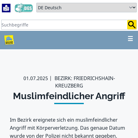
Zum Hauptbereich springen
Zum Hauptmenü springen
Sprache auswählen:
Suchbegriffe:
ZUM HAUPTBEREICH SPR
☰
01.07.2025
BEZIRK: FRIEDRICHSHAIN-
KREUZBERG
Muslimfeindlicher Angriff
Im Bezirk ereignete sich ein muslimfeindlicher
Angriff mit Körperverletzung. Das genaue Datum
wurde von der Polizei nicht bekannt gegeben.