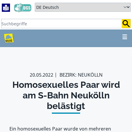
Zum Hauptbereich springen
Zum Hauptmenü springen
Sprache auswählen:
Suchbegriffe:
ZUM HAUPTBEREICH SPR
☰
20.05.2022
BEZIRK: NEUKÖLLN
Homosexuelles Paar wird
am S-Bahn Neukölln
belästigt
Ein homosexuelles Paar wurde von mehreren