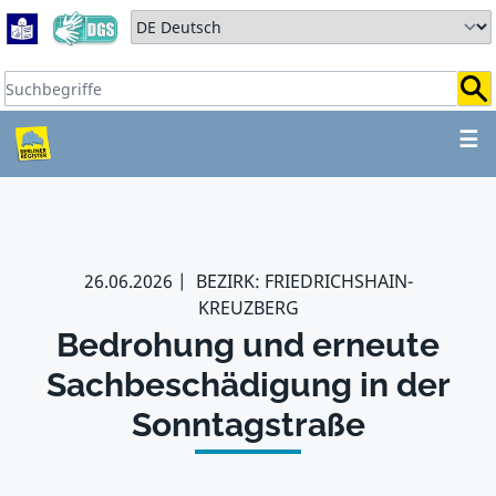
Zum Hauptbereich springen
Zum Hauptmenü springen
Sprache auswählen:
Suchbegriffe:
ZUM HAUPTBEREICH SPR
☰
26.06.2026
BEZIRK: FRIEDRICHSHAIN-
KREUZBERG
Bedrohung und erneute
Sachbeschädigung in der
Sonntagstraße