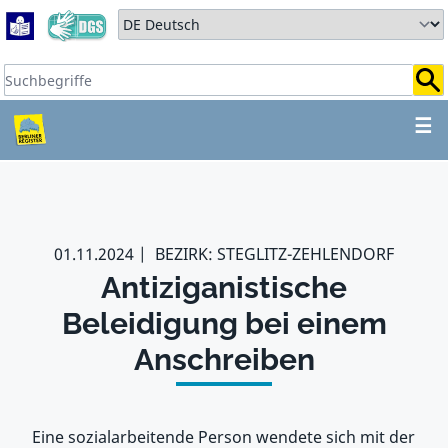
Zum Hauptbereich springen
Zum Hauptmenü springen
Sprache auswählen:
Suchbegriffe:
ZUM HAUPTBEREICH SPR
☰
01.11.2024
BEZIRK: STEGLITZ-ZEHLENDORF
Antiziganistische
Beleidigung bei einem
Anschreiben
Eine sozialarbeitende Person wendete sich mit der