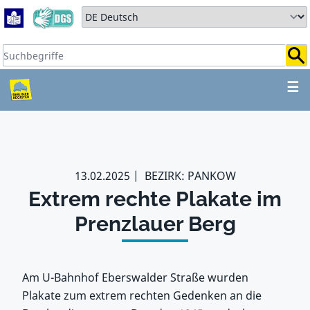
Zum Hauptbereich springen
Zum Hauptmenü springen
Sprache auswählen:
Suchbegriffe:
ZUM HAUPTBEREICH SPR
☰
13.02.2025
BEZIRK: PANKOW
Extrem rechte Plakate im
Prenzlauer Berg
Am U-Bahnhof Eberswalder Straße wurden
Plakate zum extrem rechten Gedenken an die