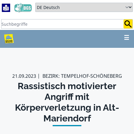
Zum Hauptbereich springen
Zum Hauptmenü springen
Sprache auswählen:
Suchbegriffe:
ZUM HAUPTBEREICH SPR
☰
21.09.2023
BEZIRK: TEMPELHOF-SCHÖNEBERG
Rassistisch motivierter
Angriff mit
Körperverletzung in Alt-
Mariendorf