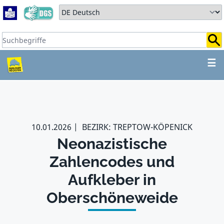
Zum Hauptbereich springen
Zum Hauptmenü springen
Sprache auswählen:
Suchbegriffe:
ZUM HAUPTBEREICH SPR
☰
10.01.2026
BEZIRK: TREPTOW-KÖPENICK
Neonazistische
Zahlencodes und
Aufkleber in
Oberschöneweide