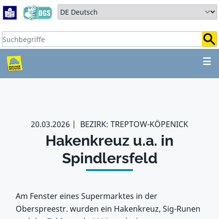
Zum Hauptbereich springen
Zum Hauptmenü springen
Sprache auswählen:
Suchbegriffe:
ZUM HAUPTBEREICH SPR
☰
20.03.2026
BEZIRK: TREPTOW-KÖPENICK
Hakenkreuz u.a. in
Spindlersfeld
Am Fenster eines Supermarktes in der
Oberspreestr. wurden ein Hakenkreuz, Sig-Runen