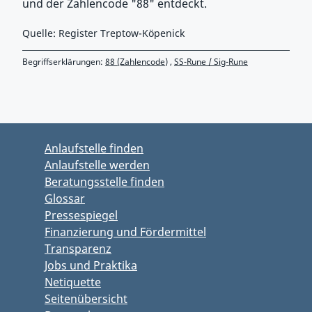
und der Zahlencode "88" entdeckt.
Quelle: Register Treptow-Köpenick
Begriffserklärungen:
88 (Zahlencode)
,
SS-Rune / Sig-Rune
Zurück zu Hauptmenü springen
Zurück zu Hauptbereich springen
Anlaufstelle finden
Anlaufstelle werden
Beratungsstelle finden
Glossar
Pressespiegel
Finanzierung und Fördermittel
Transparenz
Jobs und Praktika
Netiquette
Seitenübersicht