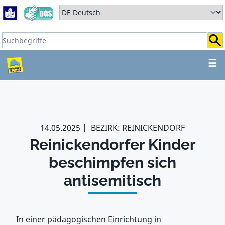
Zum Hauptbereich springen
Zum Hauptmenü springen
Sprache auswählen:
Suchbegriffe:
ZUM HAUPTBEREICH SPR
☰
14.05.2025
BEZIRK: REINICKENDORF
Reinickendorfer Kinder
beschimpfen sich
antisemitisch
In einer pädagogischen Einrichtung in