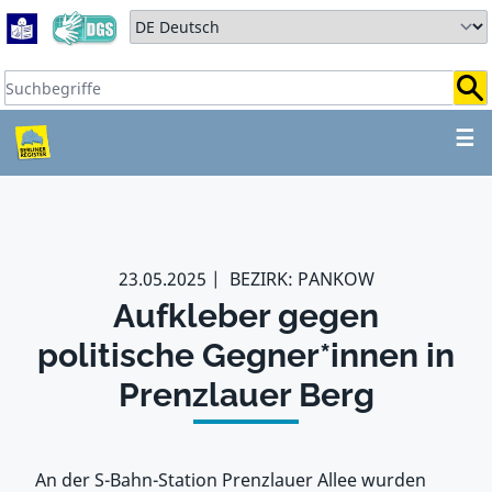
Zum Hauptbereich springen
Zum Hauptmenü springen
Sprache auswählen:
Suchbegriffe:
ZUM HAUPTBEREICH SPR
☰
23.05.2025
BEZIRK: PANKOW
Aufkleber gegen
politische Gegner*innen in
Prenzlauer Berg
An der S-Bahn-Station Prenzlauer Allee wurden