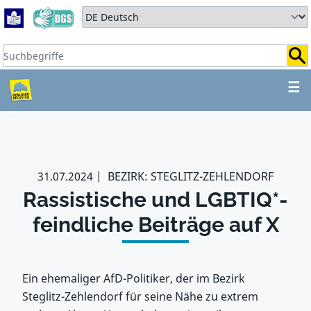
Zum Hauptbereich springen
Zum Hauptmenü springen
Sprache auswählen:
Suchbegriffe:
ZUM HAUPTBEREICH SPR
☰
31.07.2024
BEZIRK: STEGLITZ-ZEHLENDORF
Rassistische und LGBTIQ*-
feindliche Beiträge auf X
Ein ehemaliger AfD-Politiker, der im Bezirk
Steglitz-Zehlendorf für seine Nähe zu extrem