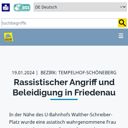
Zum Hauptbereich springen
Zum Hauptmenü springen
Sprache auswählen:
Suchbegriffe:
ZUM HAUPTBEREICH SPR
☰
19.01.2024
BEZIRK: TEMPELHOF-SCHÖNEBERG
Rassistischer Angriff und
Beleidigung in Friedenau
In der Nähe des U-Bahnhofs Walther-Schreiber-
Platz wurde eine asiatisch wahrgenommene Frau