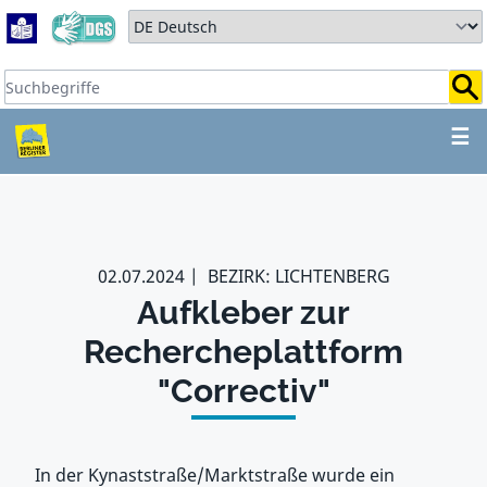
Zum Hauptbereich springen
Zum Hauptmenü springen
Sprache auswählen:
Suchbegriffe:
ZUM HAUPTBEREICH SPR
☰
02.07.2024
BEZIRK: LICHTENBERG
Aufkleber zur
Rechercheplattform
"Correctiv"
In der Kynaststraße/Marktstraße wurde ein