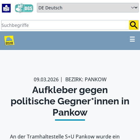
Zum Hauptbereich springen
Zum Hauptmenü springen
Sprache auswählen:
Suchbegriffe:
ZUM HAUPTBEREICH SPR
☰
09.03.2026
BEZIRK: PANKOW
Aufkleber gegen
politische Gegner*innen in
Pankow
An der Tramhaltestelle S+U Pankow wurde ein