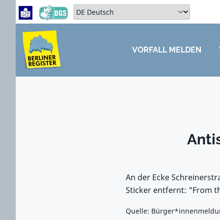
Zum Hauptbereich springen
Zum Hauptmenü springen
Sprache auswählen:
VORFALL MELDEN
ZUM HAUPTBEREICH SPRINGEN
Anti
An der Ecke Schreinerstr
Sticker entfernt: "From th
Quelle: Bürger*innenmeld