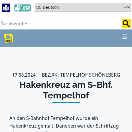
Zum Hauptbereich springen
Zum Hauptmenü springen
Sprache auswählen:
Suchbegriffe:
ZUM HAUPTBEREICH SPR
☰
17.08.2024
BEZIRK: TEMPELHOF-SCHÖNEBERG
Hakenkreuz am S-Bhf.
Tempelhof
An den S-Bahnhof Tempelhof wurde ein
Hakenkreuz gemalt. Daneben war der Schriftzug