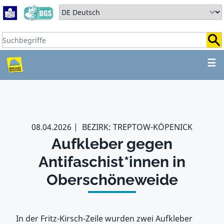
Zum Hauptbereich springen
Zum Hauptmenü springen
Sprache auswählen:
Suchbegriffe:
ZUM HAUPTBEREICH SPR
☰
08.04.2026
BEZIRK: TREPTOW-KÖPENICK
Aufkleber gegen
Antifaschist*innen in
Oberschöneweide
In der Fritz-Kirsch-Zeile wurden zwei Aufkleber