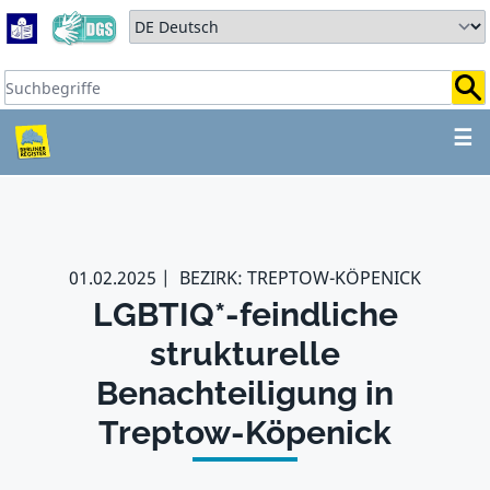
Zum Hauptbereich springen
Zum Hauptmenü springen
Sprache auswählen:
Suchbegriffe:
ZUM HAUPTBEREICH SPR
☰
01.02.2025
BEZIRK: TREPTOW-KÖPENICK
LGBTIQ*-feindliche
strukturelle
Benachteiligung in
Treptow-Köpenick