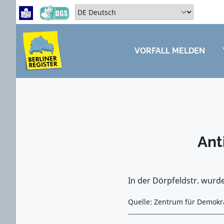
Zum Hauptbereich springen
Zum Hauptmenü springen
Sprache auswählen:
VORFALL MELDEN
ZUM HAUPTBEREICH SPRINGEN
Ant
In der Dörpfeldstr. wurde
Quelle: Zentrum für Demokr