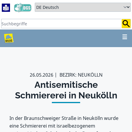
Zum Hauptbereich springen
Zum Hauptmenü springen
Sprache auswählen:
Suchbegriffe:
ZUM HAUPTBEREICH SPR
☰
26.05.2026
BEZIRK: NEUKÖLLN
Antisemitische
Schmiererei in Neukölln
In der Braunschweiger Straße in Neukölln wurde
eine Schmiererei mit israelbezogenem