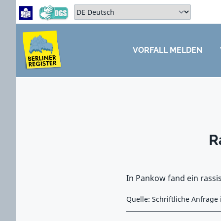
Zum Hauptbereich springen
Zum Hauptmenü springen
Sprache auswählen:
VORFALL MELDEN
ZUM HAUPTBEREICH SPRINGEN
R
In Pankow fand ein rassi
Quelle: Schriftliche Anfrag